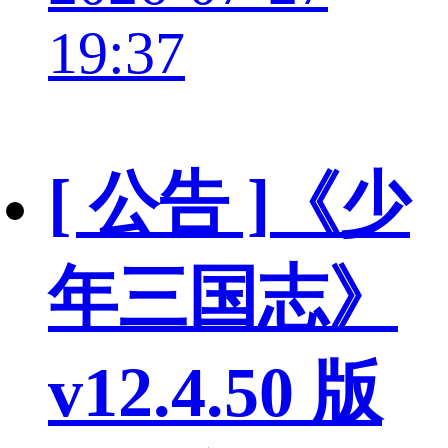
19:37
[ 公告 ]
《少
年三国志》
v12.4.50 版