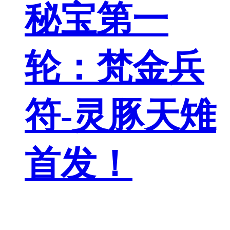
秘宝第一
轮：梵金兵
符-灵豚天雉
首发！