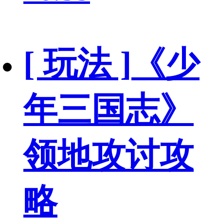
[ 玩法 ]
《少
年三国志》
领地攻讨攻
略