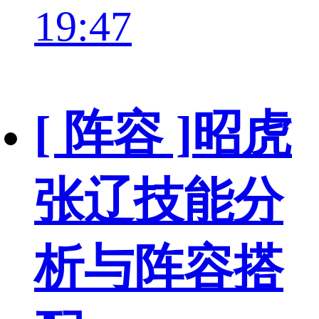
19:47
[ 阵容 ]
昭虎
张辽技能分
析与阵容搭