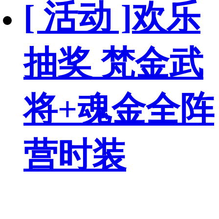
[ 活动 ]
欢乐
抽奖 梵金武
将+魂金全阵
营时装