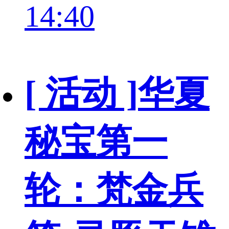
14:40
[ 活动 ]
华夏
秘宝第一
轮：梵金兵