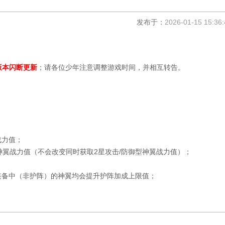
发布于：
2026-01-15 15:36:
版本闪断更新
；请各位少年注意调整游戏时间，并相互转告。
战力值
；
神翼战力值
（不会改变同时获取2星攻击/防御型神翼战力值）；
装备中（非护阵）的神翼均会提升护阵加成上限值；