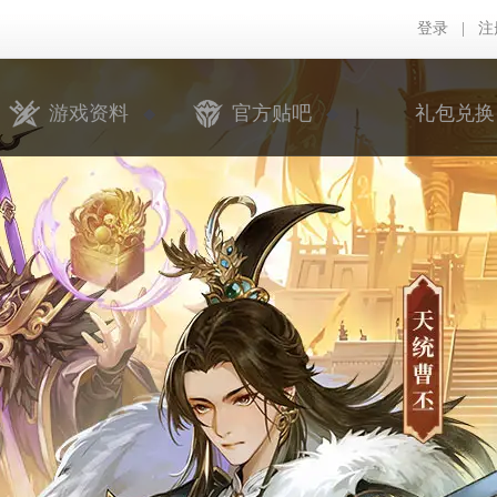
登录
|
注
游戏资料
官方贴吧
礼包兑换