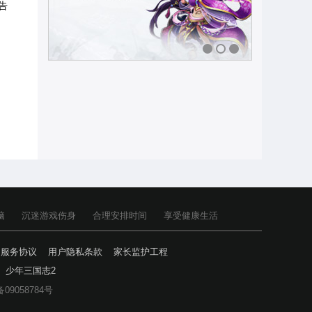
告
1
2
3
脑
沉迷游戏伤身
合理安排时间
享受健康生活
户服务协议
用户隐私条款
家长监护工程
少年三国志2
备09058784号