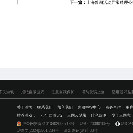
下一篇：
山海兽潮活动异常处理公
不良游戏
拒绝盗版游戏
注意自我保护
谨防受骗上当
适度游戏益
关于游族
联系我们
加入我们
客服举报中心
商务合作
用
推荐游戏：
少年西游记2
三国云梦录
绯色回响
少年三国志
沪公网安备31010402000718号
沪B2-20090105号
沪ICP
沪网文[2024]3901-234号
新出网证(沪)字33号