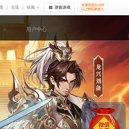
册
|
充值
|
收藏
收藏
游族游戏
用户中心