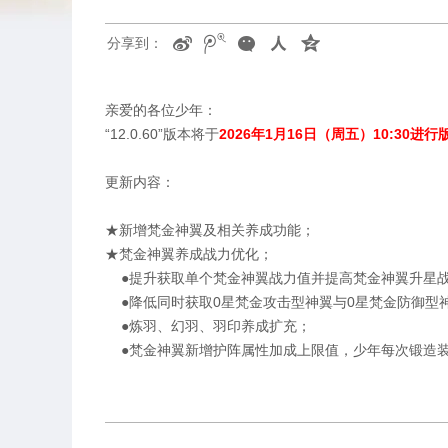
分享到：
亲爱的各位少年：
“12
.0.60
”版本将于
2026
年1月16日（周五）
10:30
进行
更新内容：
★新增梵金神翼及相关养成功能；
★梵金神翼养成战力优化；
●
提升获取单个梵金神翼战力值并提高梵金神翼升星
●
降低同时获取0星梵金攻击型神翼与0星梵金防御型
●炼羽、幻羽、羽印养成扩充；
●梵金神翼新增护阵属性加成上限值，少年每次锻造