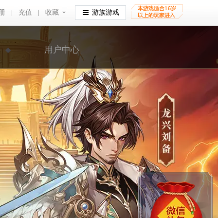
册
|
充值
|
收藏
收藏
游族游戏
用户中心