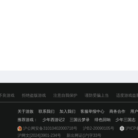
不良游戏
拒绝盗版游戏
注意自我保护
谨防受骗上当
适度游戏益
关于游族
联系我们
加入我们
客服举报中心
商务合作
用
推荐游戏：
少年西游记2
三国云梦录
绯色回响
少年三国志
沪公网安备31010402000718号
沪B2-20090105号
沪ICP
沪网文[2024]3901-234号
新出网证(沪)字33号