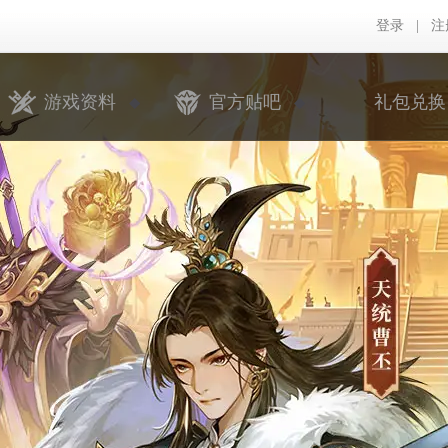
登录
|
注
游戏资料
官方贴吧
礼包兑换