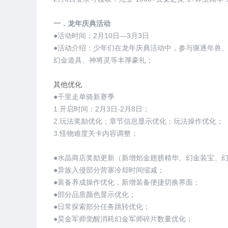
一．龙年庆典活动
●活动时间：2月10日—3月3日
●活动介绍：少年们在龙年庆典活动中，参与驱逐年兽
幻金道具、神将灵等丰厚豪礼；
其他优化
●千里走单骑新赛季
1.开启时间：2月3日-2月8日；
2.玩法奖励优化；章节信息显示优化；玩法操作优化；
3.怪物难度关卡内容调整；
●水晶商店奖励更新（新增焰金翅膀精华、幻金装宝、
●异族入侵部分营寨冷却时间缩减；
●装备养成操作优化，新增装备便捷切换界面；
●部分品质颜色显示优化；
●日常探索部分任务跳转优化；
●昊金军师觉醒消耗幻金军师碎片数量优化；