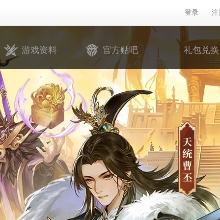
登录
|
注
游戏资料
官方贴吧
礼包兑换