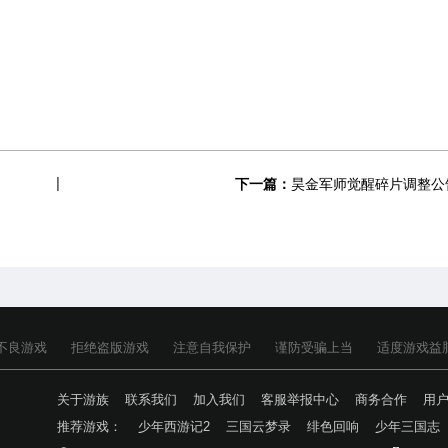
下一篇：
昊金军师觉醒碎片调整公
不良游戏
拒绝盗版游戏
注意自我保护
谨防受骗上当
适度游戏益
关于游族
联系我们
加入我们
客服举报中心
商务合作
用
推荐游戏：
少年西游记2
三国云梦录
绯色回响
少年三国志