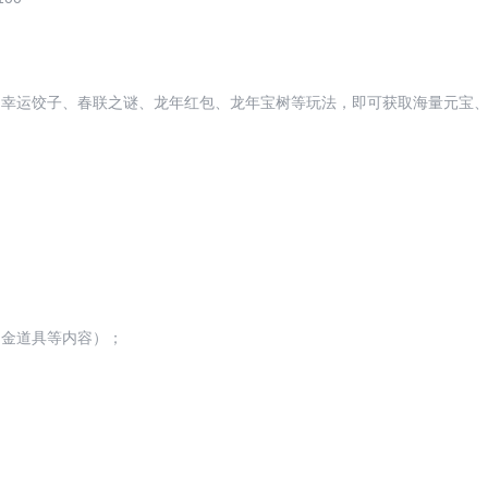
、幸运饺子、春联之谜、龙年红包、
龙年宝树
等玩法，即可获取海量元宝
幻金道具等内容）；