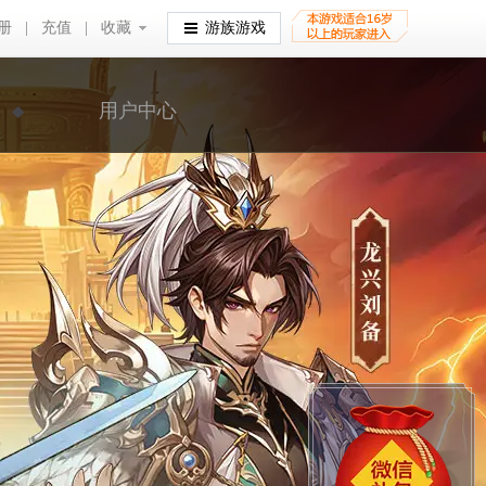
册
|
充值
|
收藏
收藏
游族游戏
用户中心