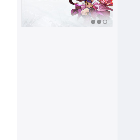
、
1
2
3