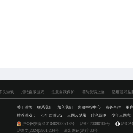
不良游戏
拒绝盗版游戏
注意自我保护
谨防受骗上当
适度游戏益
关于游族
联系我们
加入我们
客服举报中心
商务合作
用
推荐游戏：
少年西游记2
三国云梦录
绯色回响
少年三国志
沪公网安备31010402000718号
沪B2-20090105号
沪ICP
沪网文[2024]3901-234号
新出网证(沪)字33号