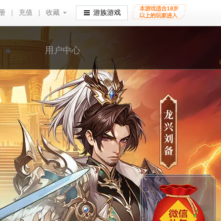
册
|
充值
|
收藏
收藏
游族游戏
用户中心