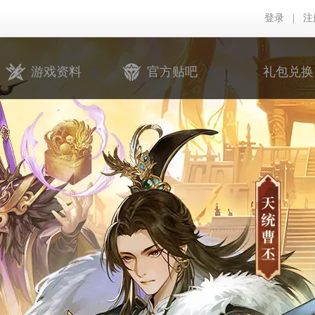
登录
|
注
游戏资料
官方贴吧
礼包兑换