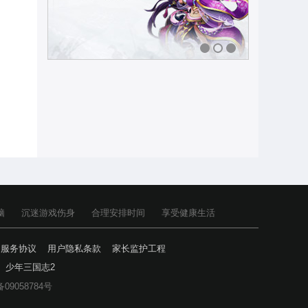
1
2
3
脑
沉迷游戏伤身
合理安排时间
享受健康生活
户服务协议
用户隐私条款
家长监护工程
少年三国志2
备09058784号