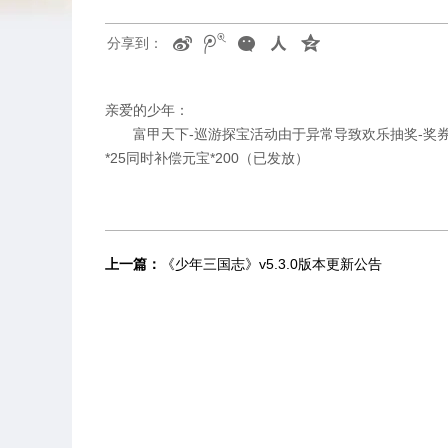
分享到：
亲爱的少年：
富甲天下-巡游探宝活动由于异常导致欢乐抽奖-奖券
*25同时补偿元宝*200（已发放）
上一篇：
《少年三国志》v5.3.0版本更新公告