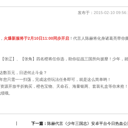
发布于：
2015-02-10 09:56:
，
火爆新服将于2月10日11:00同步开启
！代言人陈赫将化身诸葛亮带你
【张辽】、【张角】四名橙将任你选，助你征战三国所向披靡！少年，
达数百元，日进何止斗金？
年您只需一一扫荡，完成这些玩法任务即可，就是这么简单哟！
资源开放半折购买，橙色宝物、天命石、海量银两、套装礼盒等你来抢
战绩哦。
下一篇：
陈赫代言《少年三国志》安卓平台今日热血公