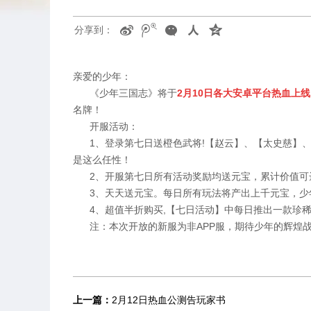
分享到：
亲爱的少年：
《少年三国志》将于
2月10日各大安卓平台热血上线
名牌！
开服活动：
1、登录第七日送橙色武将!【赵云】、【太史慈】、
是这么任性！
2、开服第七日所有活动奖励均送元宝，累计价值可
3、天天送元宝。每日所有玩法将产出上千元宝，少
4、超值半折购买,【七日活动】中每日推出一款珍稀
注：本次开放的新服为非APP服，期待少年的辉煌
上一篇：
2月12日热血公测告玩家书