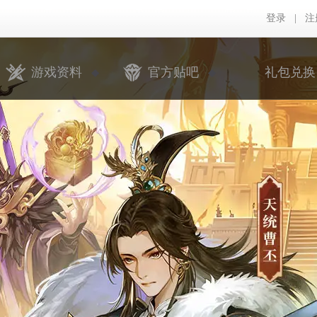
登录
|
注
游戏资料
官方贴吧
礼包兑换