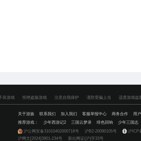
不良游戏
拒绝盗版游戏
注意自我保护
谨防受骗上当
适度游戏益
关于游族
联系我们
加入我们
客服举报中心
商务合作
用
推荐游戏：
少年西游记2
三国云梦录
绯色回响
少年三国志
沪公网安备31010402000718号
沪B2-20090105号
沪ICP
沪网文[2024]3901-234号
新出网证(沪)字33号