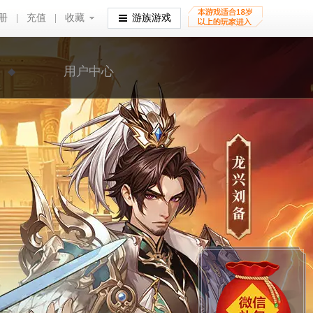
册
|
充值
|
收藏
收藏
游族游戏
用户中心