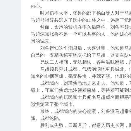
内心。
时局仍不太平，张鲁的部下杨白等人对于马
马超只得辞兵逃入了氐中的山林之中，远离了危
然而，命运的转机在不久后降临。刘备率领
马超深知张鲁不是一个可以共事的人，他的雄心
附的诚意。
刘备得知这个消息后，大喜过望，他知道马
自己的一支精兵秘密地交托给了马超，这支军队
兄妹二人相间，无法相认，各种滋味翻腾，
马超领兵奔赴成都，气势汹汹地屯兵城北。
知名的巾帼英雄，毫无畏惧，并驾齐驱。他们的
成都城内，刘璋焦急地走来走去。他知道，
墙上，守军们焦虑地注视着森林，等待着可能到
成都城内的居民和士兵闻名马超威名而胆寒
恐惧笼罩了整个城市。
最终，成都城内的决心崩溃，刘备派马超带
降。成都沦陷。
胜利或失败，日新月异，都卷入历史长河，