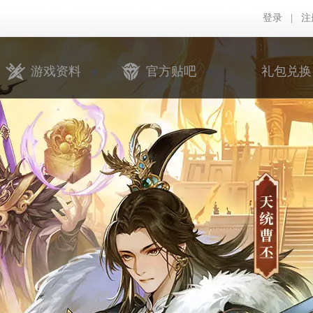
登录
|
注
游戏资料
官方贴吧
礼包兑换