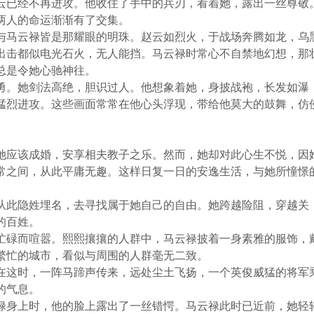
云已经不再进攻。他收住了手中的兵刃，看着她，露出一丝尊敬
两人的命运渐渐有了交集。
与马云禄皆是那耀眼的明珠。赵云如烈火，于战场奔腾如龙，乌
出击都似电光石火，无人能挡。马云禄时常心不自禁地幻想，那
总是令她心驰神往。
勇。她剑法高绝，胆识过人。他想象着她，身披战袍，长发如瀑
猛烈进攻。这些画面常常在他心头浮现，带给他莫大的鼓舞，仿
她应该成婚，安享相夫教子之乐。然而，她却对此心生不悦，因
常之间，从此平庸无趣。这样日复一日的安逸生活，与她所憧憬
从此隐姓埋名，去寻找属于她自己的自由。她跨越险阻，穿越关
的百姓。
忙碌而喧嚣。熙熙攘攘的人群中，马云禄披着一身素雅的服饰，
繁忙的城市，看似与周围的人群毫无二致。
在这时，一阵马蹄声传来，远处尘土飞扬，一个英俊威猛的将军
的气息。
禄身上时，他的脸上露出了一丝错愕。马云禄此时已近前，她轻