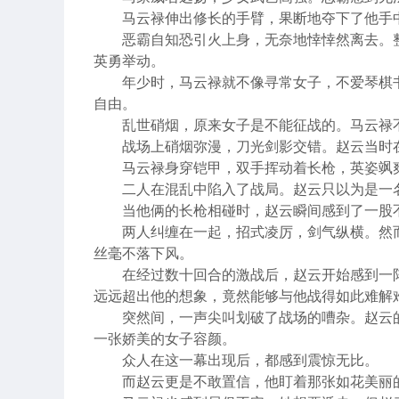
马云禄伸出修长的手臂，果断地夺下了他手
恶霸自知恐引火上身，无奈地悻悻然离去。
英勇举动。
年少时，马云禄就不像寻常女子，不爱琴棋
自由。
乱世硝烟，原来女子是不能征战的。马云禄
战场上硝烟弥漫，刀光剑影交错。赵云当时
马云禄身穿铠甲，双手挥动着长枪，英姿飒
二人在混乱中陷入了战局。赵云只以为是一
当他俩的长枪相碰时，赵云瞬间感到了一股
两人纠缠在一起，招式凌厉，剑气纵横。然
丝毫不落下风。
在经过数十回合的激战后，赵云开始感到一
远远超出他的想象，竟然能够与他战得如此难解
突然间，一声尖叫划破了战场的嘈杂。赵云
一张娇美的女子容颜。
众人在这一幕出现后，都感到震惊无比。
而赵云更是不敢置信，他盯着那张如花美丽