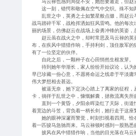
马云禄也感到局促不安，她想要遁走，但赵
这一刻，错愕和敬佩在空气中交织。殊不知
乱世之中，英勇之士如繁星般点缀，而赵云
战马踏碎千军，战枪挥洒如狂风雷鸣。他的每次
丽的场景，仿佛赵云在战场上奋勇冲锋的英姿，
赵云虽在战火之中，却时常思及马云禄的英
布，在疾风中猎猎作响，手持利剑，顶住敌军的
有了一位坚定的伙伴。
自此之后，一颗种子在心田悄然生根发芽。
待到她年华渐长，家人纷纷开始议论，认为
早已珍藏一份心意，不愿将命运之线牵于平淡庸
伟大梦想相去甚远。
被逼无奈，她下定决心踏上了离家的征程，
卡，徜徉于乱世之中，慷慨解囊，拯救流离失所
直到一个黄昏，夕阳余晖染红了天际，街道
着宽边的斗笠，背负着一柄长剑，她行走于这座
她的眼神深邃而警觉，时刻扫视着四周。恰
着一匹骏马急驰而来。马云禄顿时感到一股熟悉
披风在风中猎猎作响，当他的目光落在马云