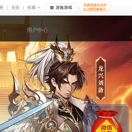
册
|
充值
|
收藏
收藏
游族游戏
用户中心