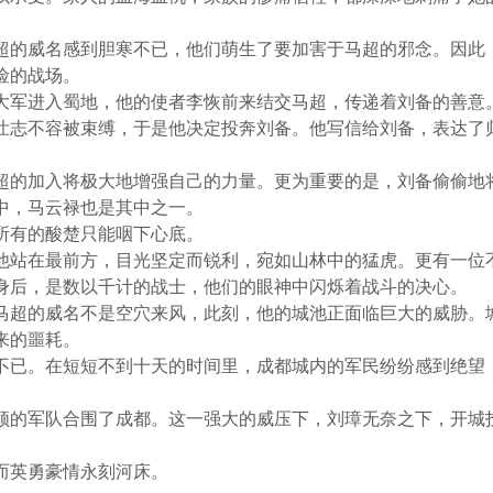
超的威名感到胆寒不已，他们萌生了要加害于马超的邪念。因此
险的战场。
大军进入蜀地，他的使者李恢前来结交马超，传递着刘备的善意
壮志不容被束缚，于是他决定投奔刘备。他写信给刘备，表达了
超的加入将极大地增强自己的力量。更为重要的是，刘备偷偷地
中，马云禄也是其中之一。
所有的酸楚只能咽下心底。
他站在最前方，目光坚定而锐利，宛如山林中的猛虎。更有一位
身后，是数以千计的战士，他们的眼神中闪烁着战斗的决心。
马超的威名不是空穴来风，此刻，他的城池正面临巨大的威胁。
来的噩耗。
不已。在短短不到十天的时间里，成都城内的军民纷纷感到绝望
领的军队合围了成都。这一强大的威压下，刘璋无奈之下，开城
而英勇豪情永刻河床。