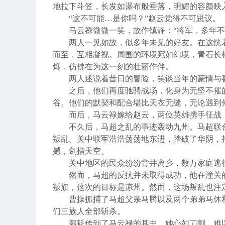
地拉下斗笠，长发如瀑布般垂落，明媚的容颜映
“
这不可能
…
是你吗？
”
赵云觉得不可思议。
马云禄微微一笑，故作镇静：
“
将军，多年不
两人一见如故，似多年未见的好友。在这恍
而至，互相凝视。周围的环境宛如幻境，青石长
烁，仿佛在为这一刻的壮丽作伴。
两人述说着昔日的冒险，笑谈当年的豪情与
之后，他们再度驰骋战场，化身为无坚不摧
谷。他们的默契和配合堪比天衣无缝，无论遇到
而后，马云禄嫁给赵云，两位英雄携手征战
不久后，马超之乱的事迹轰动九州。马超联
叛乱。关中联军浩浩荡荡地东进，踏破了华阴，
撼，剑指天空。
关中地区的民众纷纷背井离乡，数万家庭逃
然而，马超的反抗并未取得成功，他在潼关
叛旗，这次的目标是凉州。然而，这场叛乱也注
曹操抓捕了马超父亲马腾以及两个弟弟马休
们三族人全部斩杀。
噩耗传到了马云禄的耳中，她心如刀割，难