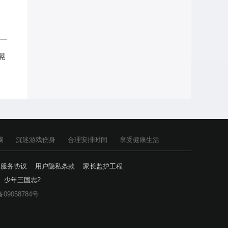
晃
脑
沉迷游戏伤身
合理安排时间
享受健康生活
户服务协议
用户隐私条款
家长监护工程
少年三国志2
备09058784号