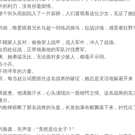
中的利刃，没有丝毫留情。
整个街头宛如陷入了一片寂静，人们凝视着这位少女，见证了她
书画，唯爱跟着兄长马超一同练武骑马，征战沙场，感受着狂野
不顾家人反对，偷偷穿上战甲，混入军中，冲入了战场。
在四处征战，正带领着他的军队讨伐曹军。
爽。她勇猛无比，无论面对多少敌人，都毫不示弱。
名小兵。
不同寻常的力量。
而，每当赵云试图抓住这名战将的破绽，她总是灵活地躲避开来
阵疲惫。他满脸汗水，心头涌现出一股错愕之情。这名战将的实
难分。
的枪锋斩断了那名战将的头盔，长发如瀑布般飘落下来，衬托出
的脸庞，失声道：
“
竟然是位女子？
”