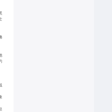
。
黑
壮
佛
她
的
戴
乘
轻