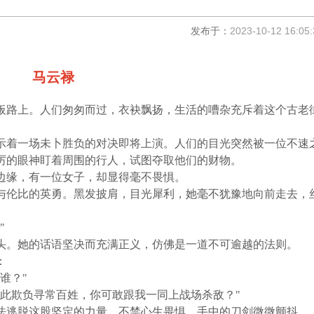
发布于：
2023-10-12 16:05:
马云禄
板路上。人们匆匆而过，衣袂飘扬，生活的嘈杂充斥着这个古老
示着一场未卜胜负的对决即将上演。人们的目光突然被一位不速
厉的眼神盯着周围的行人，试图夺取他们的财物。
边缘，有一位女子，却显得毫不畏惧。
与伦比的英勇。黑发披肩，目光犀利，她毫不犹豫地向前走去，
"
头。她的话语坚决而充满正义，仿佛是一道不可逾越的法则。
：
谁？
"
此欺负寻常百姓，你可敢跟我一同上战场杀敌？
"
法逃脱这股坚定的力量，不禁心生畏惧，手中的刀剑微微颤抖。