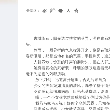
分享到：
古城街巷，阳光透过狭窄的巷弄，洒在青石
头。
然而，一股异样的气息弥漫开来，像是在预
客所吸引，那是当地有名的恶霸，手握利刃，凌
人群四散，惊恐的呼声响彻街头，但在人群
她身着宽松的武者装，纤细的腰肢透露着无
毫不为恶霸的凶狠所动。
"
放下刀剑，迅速离开这里，否则后果自负！
少女的声音宛如清晨的清风，洗净了整个街
歹徒感到羞愧和恼怒，目光充满嘲讽，说道
"
哦，一个小女孩竟然敢威胁我？你以为你是
"
我乃马家马云禄！好你个乡绅恶霸，只知在
马家威名远扬，少女武艺高强。恶霸感到无