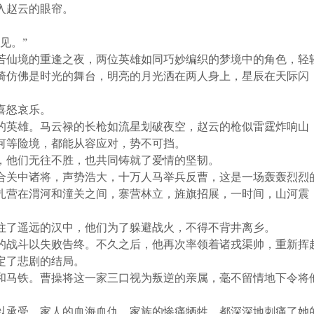
入赵云的眼帘。
见。
”
若仙境的重逢之夜，两位英雄如同巧妙编织的梦境中的角色，轻
椅仿佛是时光的舞台，明亮的月光洒在两人身上，星辰在天际闪
喜怒哀乐。
的英雄。马云禄的长枪如流星划破夜空，赵云的枪似雷霆炸响山
何等险境，都能从容应对，势不可挡。
，他们无往不胜，也共同铸就了爱情的坚韧。
合关中诸将，声势浩大，十万人马举兵反曹，这是一场轰轰烈烈
扎营在渭河和潼关之间，寨营林立，旌旗招展，一时间，山河震
往了遥远的汉中，他们为了躲避战火，不得不背井离乡。
的战斗以失败告终。不久之后，他再次率领着诸戎渠帅，重新挥
定了悲剧的结局。
和马铁。曹操将这一家三口视为叛逆的亲属，毫不留情地下令将
以承受。家人的血海血仇，家族的惨痛牺牲，都深深地刺痛了她