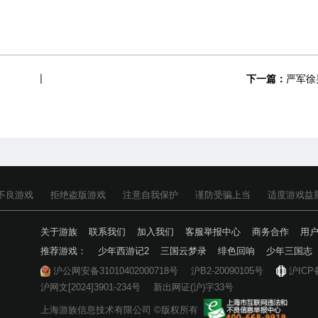
下一篇：
严军徐
不良游戏
拒绝盗版游戏
注意自我保护
谨防受骗上当
适度游戏益
关于游族
联系我们
加入我们
客服举报中心
商务合作
用
推荐游戏：
少年西游记2
三国云梦录
绯色回响
少年三国志
沪公网安备31010402000718号
沪B2-20090105号
沪ICP
沪网文[2024]3901-234号
新出网证(沪)字33号
上海游族信息技术有限公司 ©版权所有