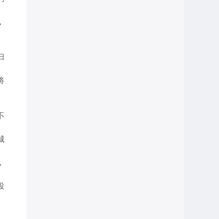
，
。
归
将
不
城
，
投