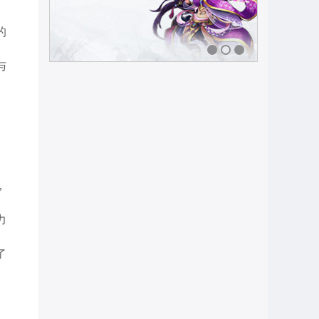
的
与
1
2
3
，
力
了