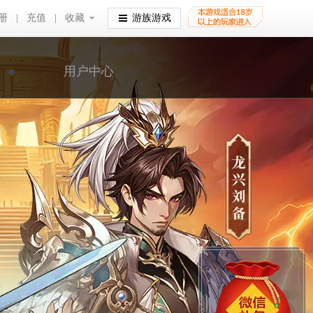
册
|
充值
|
收藏
收藏
游族游戏
用户中心