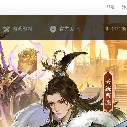
登录
|
注
游戏资料
官方贴吧
礼包兑换