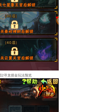
图2寻龙摸金玩法预览