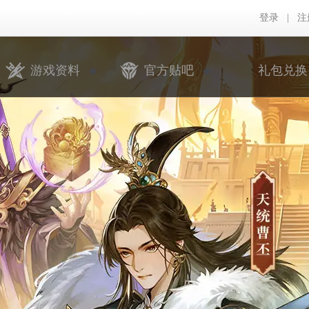
登录
|
注
游戏资料
官方贴吧
礼包兑换