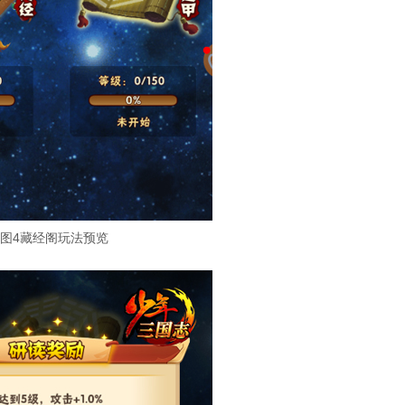
图4藏经阁玩法预览