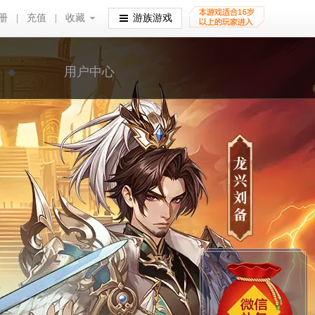
册
|
充值
|
收藏
收藏
游族游戏
用户中心