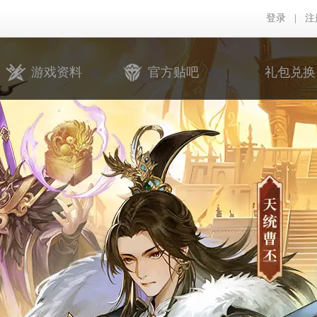
登录
|
注
游戏资料
官方贴吧
礼包兑换