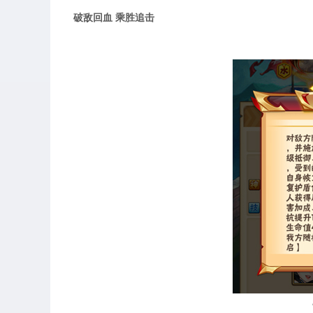
破敌回血 乘胜追击