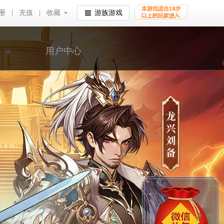
册
|
充值
|
收藏
收藏
游族游戏
用户中心