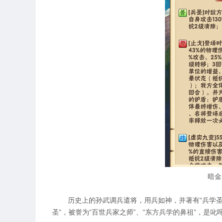
暗金
历史上的孙武调兵遣将，用兵如神，并著有“兵学圣典
圣”，被誉为“百世兵家之师”、“东方兵学的鼻祖”，是叱