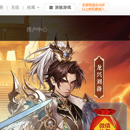
册
|
充值
|
收藏
收藏
游族游戏
用户中心