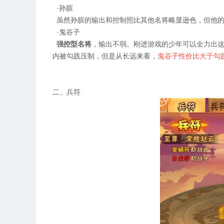
·孙膑
虽然孙膑的输出和控制照比其他名将略显逊色，但他的
·鬼谷子
强控型名将
，输出不弱。刚进游戏的少年可以全力出
内被勾践压制，但是从长远来看，
鬼谷子性价比大于勾
二、兵符