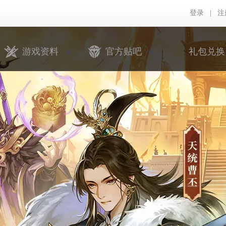
登录
|
注
游戏资料
官方贴吧
礼包兑换