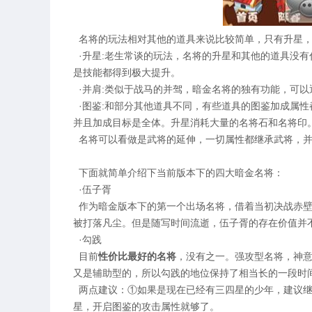
名将的玩法相对其他的道具来说比较简单，只有升星，
·升星:老生常谈的玩法，名将的升星和其他的道具没
是技能都得到极大提升。
·并肩:类似于战马的并驾，暗金名将的独有功能，可
·图鉴:和部分其他道具不同，有些道具的图鉴加成属
并且加成目标是全体。升星消耗大量的名将石和名将印
名将可以看做是武将的延伸，一切属性都继承武将，并
下面就简单介绍下当前版本下的四大暗金名将：
·伍子胥
作为暗金版本下的第一个出场名将，借着当初决战赤壁
被打落凡尘。但是随写时间流逝，伍子胥的存在价值并
·勾践
目前
性价比最好的名将
，没有之一。强攻型名将，神
又是辅助型的，所以勾践的地位保持了相当长的一段时
两点建议：①如果是现在已经有三四星的少年，建议继
星，开启图鉴的攻击属性就够了。