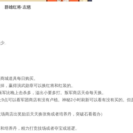
群雄红将·左慈
少.
。商城道具每日购买。
用掉，赢得演武勋章可以换红将和红装的。
中午叛军比晚上击杀多，溢出小要多打。叛军商店天命每天换。
晚上9点可以看军团商店有没有卢植。神秘2小时刷新可以看有没有买的。但
技场商店出奖励后天天换张角或者培养丹，突破石看着办）
币和培养丹，精力打竞技场或者夺宝或巡逻。