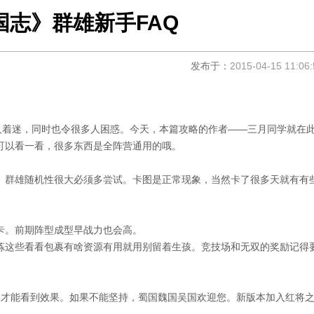
国志》群雄新手FAQ
发布于：
2015-04-15 11:06:
人着迷，同时也令很多人困惑。今天，本篇攻略的作者——三月同学就在
可以看一看，很多东西是全阵营通用的哦。
。群雄随机性很大必须多尝试。卡图是正常现象，当然卡了很多天就有有
卡。前期阵型成型早战力也会高。
炼这些看看包裹有啥资源有用就用别留着生孩。竞技场和无双的奖励记得
家才能看到效果。如果不能坚持，蜀国魏国吴国欢迎您。新版本加入红将