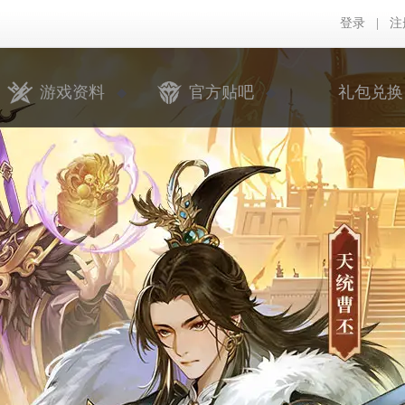
登录
|
注
游戏资料
官方贴吧
礼包兑换