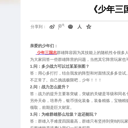
《少年三
分享到：
亲爱的少年们：
少年三国志
群雄阵容因为其技能上的随机性令很多
为大家回答一些群雄阵营的问题，当然其它阵营玩家也
1.问：多少战力可以过某某张图？
答：用心多打打，结合我发的阵型和对面情况多多尝试
不正常了。自己挑战极限吧，少年！！！
2.问：战力怎么提升？
答：战力的提升主要靠突破，突破的关键是等级和同名
另外天命，培养丹，银币强化装备，装备精炼，宝物精
领取，前期是巨大财富。
3.问：为啥群雄那么垃圾？这还能玩？
答：群雄入手难度四国最高，群雄只有坚持到突8的玩