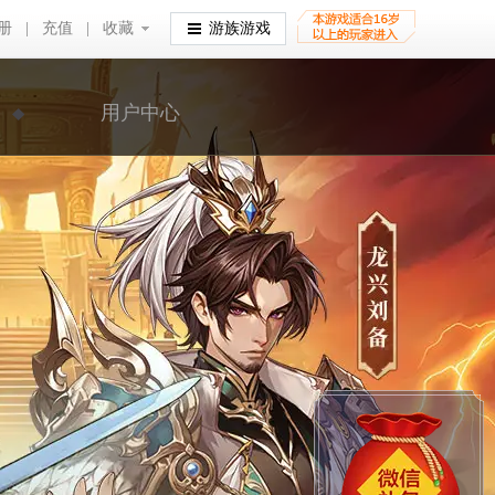
册
|
充值
|
收藏
收藏
游族游戏
用户中心