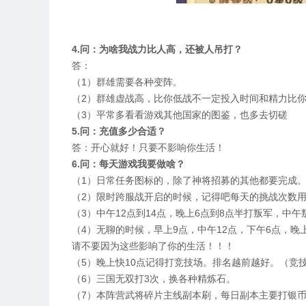
4.问：为啥我战力比人高，还被人吊打？
答：
（1）群雄需要各种变阵。
（2）群雄虚战高，比你低战不一定投入时间和精力比你
（3）平常多看看游戏其他国家的图鉴，也多去切磋
5.问：充值多少合适？
答：开心就好！只要不影响你生活！
6.问：每天游戏我要做啥？
（1）日常任务图标的，除了神将招募的其他都要完成
（2）限时跨服战开启的时候，记得吧每天的挑战次数
（3）中午12点到14点，晚上6点到8点半打叛军，
（4）无聊的时候，早上9点，中午12点，下午6点，
请不要因为这些影响了你的生活！！！
（5）晚上快10点记得打竞技场。排名越前越好。（竞
（6）三国无双打3次，换各种精炼石。
（7）本阵营武将碎片主线副本刷，每日副本主要打银