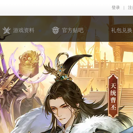
登录
|
注
游戏资料
官方贴吧
礼包兑换