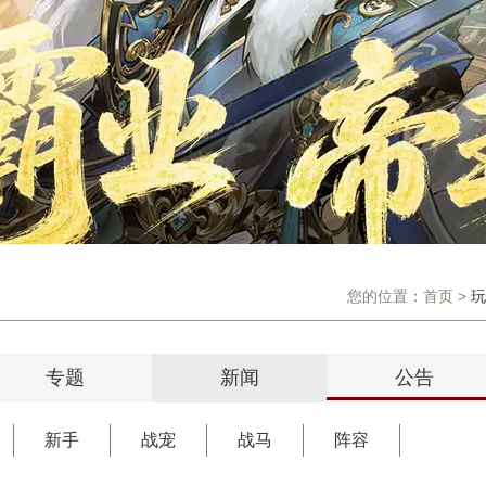
您的位置：
首页
>
玩
专题
新闻
公告
新手
战宠
战马
阵容