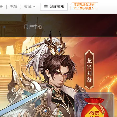
册
|
充值
|
收藏
收藏
游族游戏
用户中心