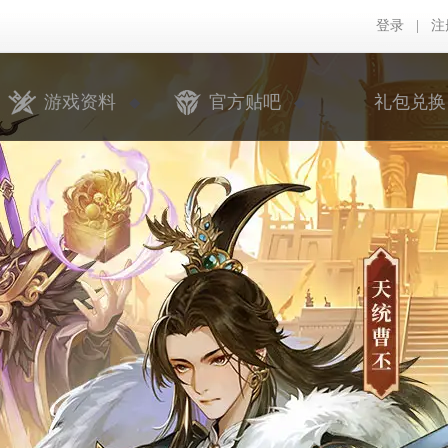
登录
|
注
游戏资料
官方贴吧
礼包兑换