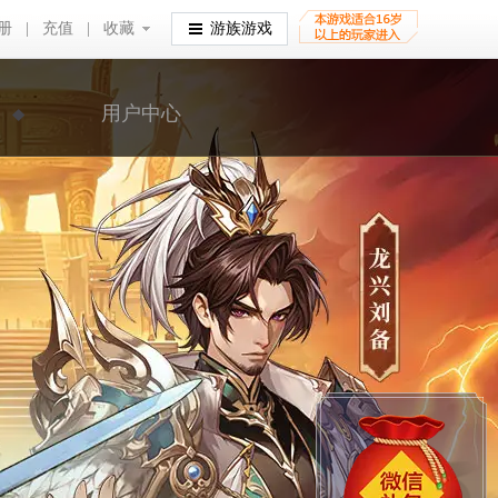
册
|
充值
|
收藏
收藏
游族游戏
用户中心