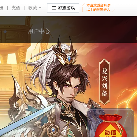
册
|
充值
|
收藏
收藏
游族游戏
用户中心