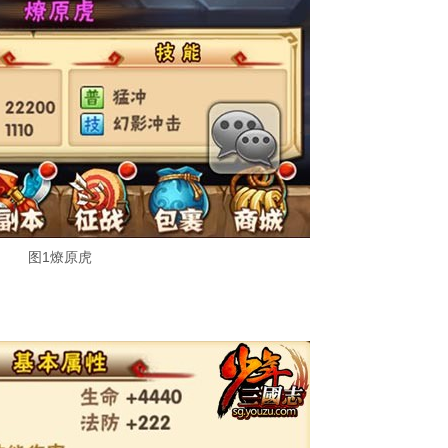
图1燎原虎