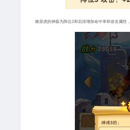
燎原虎的神炼为阵位2和后排增加命中率和攻击属性，