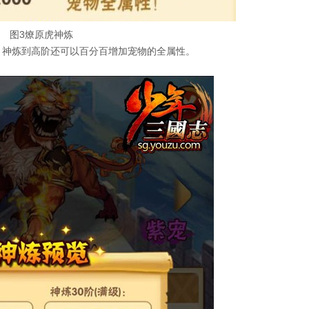
图3燎原虎神炼
神炼到高阶还可以百分百增加宠物的全属性。