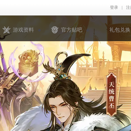
登录
|
注
游戏资料
官方贴吧
礼包兑换