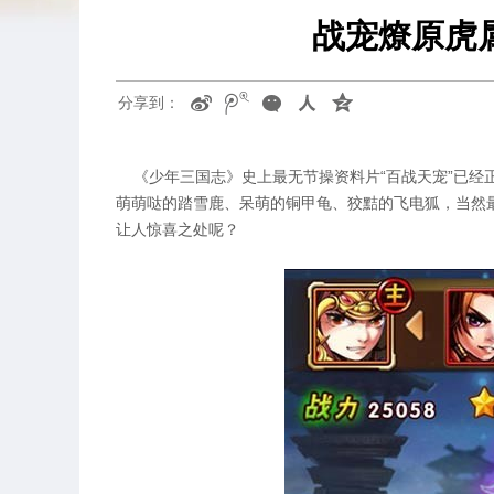
战宠燎原虎
分享到：
《少年三国志》史上最无节操资料片“百战天宠”已经
萌萌哒的踏雪鹿、呆萌的铜甲龟、狡黠的飞电狐，当然最
让人惊喜之处呢？