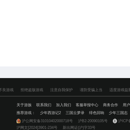
不良游戏
拒绝盗版游戏
注意自我保护
谨防受骗上当
适度游戏益
关于游族
联系我们
加入我们
客服举报中心
商务合作
用
推荐游戏：
少年西游记2
三国云梦录
绯色回响
少年三国志
沪公网安备31010402000718号
沪B2-20090105号
沪ICP
沪网文[2024]3901-234号
新出网证(沪)字33号