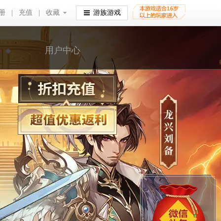
册
|
充值
|
收藏
收藏
游族游戏
用户中心