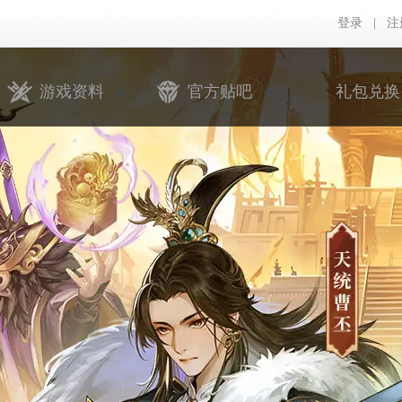
登录
|
注
游戏资料
官方贴吧
礼包兑换