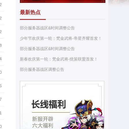
2
最新热点
2
部分服务器战区&时间调整公告
2
少年节欢庆第一轮：梵金武将-帝星齐耀首发！
8
部分服务器战区&时间调整公告
4
新春欢庆第一轮：梵金武将-统策联盟首发！
部分服务器战区调整公告
0
6
7
1
0