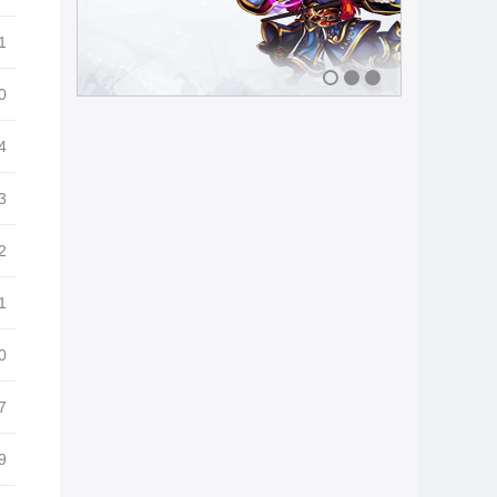
1
0
1
2
3
4
3
2
1
0
7
9