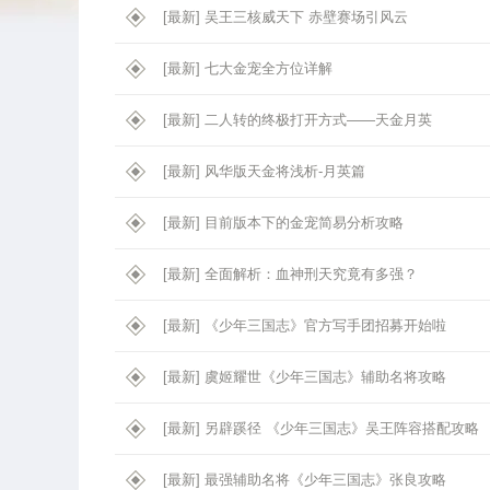
[最新]
吴王三核威天下 赤壁赛场引风云
[最新]
七大金宠全方位详解
[最新]
二人转的终极打开方式——天金月英
[最新]
风华版天金将浅析-月英篇
[最新]
目前版本下的金宠简易分析攻略
[最新]
全面解析：血神刑天究竟有多强？
[最新]
《少年三国志》官方写手团招募开始啦
[最新]
虞姬耀世《少年三国志》辅助名将攻略
[最新]
另辟蹊径 《少年三国志》吴王阵容搭配攻略
[最新]
最强辅助名将《少年三国志》张良攻略