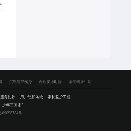
4
脑
沉迷游戏伤身
合理安排时间
享受健康生活
户服务协议
用户隐私条款
家长监护工程
少年三国志2
备09058784号