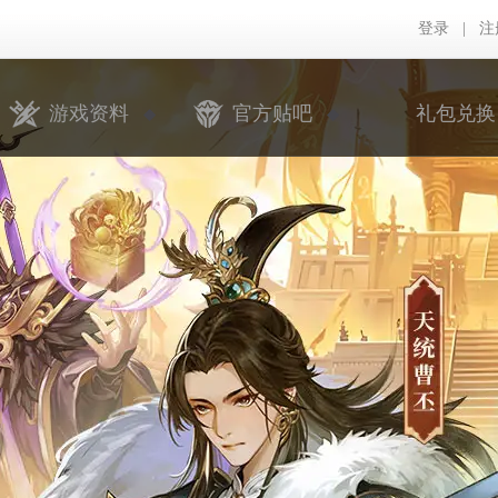
登录
|
注
游戏资料
官方贴吧
礼包兑换