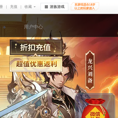
册
|
充值
|
收藏
收藏
游族游戏
用户中心