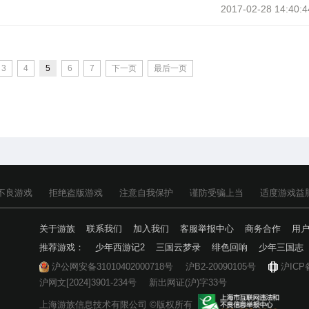
2017-02-28 14:40:4
3
4
5
6
7
下一页
最后一页
不良游戏
拒绝盗版游戏
注意自我保护
谨防受骗上当
适度游戏益
关于游族
联系我们
加入我们
客服举报中心
商务合作
用
推荐游戏：
少年西游记2
三国云梦录
绯色回响
少年三国志
沪公网安备31010402000718号
沪B2-20090105号
沪ICP
沪网文[2024]3901-234号
新出网证(沪)字33号
上海游族信息技术有限公司 ©版权所有