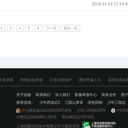
2019-11-22 17:14:5
2
3
4
5
6
下一页
最后一页
不良游戏
拒绝盗版游戏
注意自我保护
谨防受骗上当
适度游戏益
关于游族
联系我们
加入我们
客服举报中心
商务合作
用
推荐游戏：
少年西游记2
三国云梦录
绯色回响
少年三国志
沪公网安备31010402000718号
沪B2-20090105号
沪ICP
沪网文[2024]3901-234号
新出网证(沪)字33号
上海游族信息技术有限公司 ©版权所有