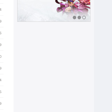
4
9
1
2
3
6
9
0
9
4
5
9