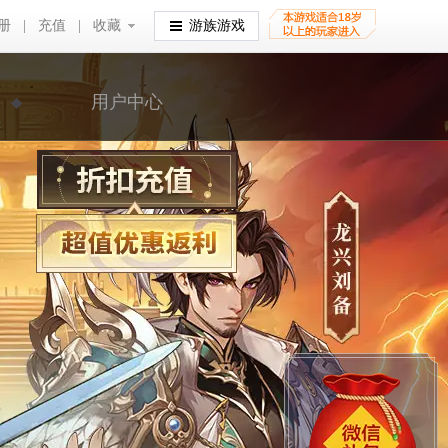
册
|
充值
|
收藏
收藏
游族游戏
用户中心