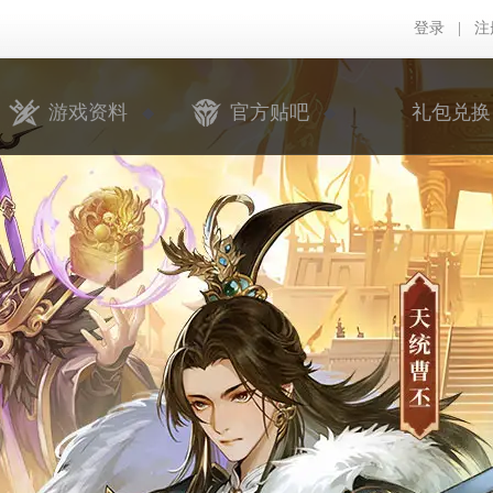
登录
|
注
游戏资料
官方贴吧
礼包兑换