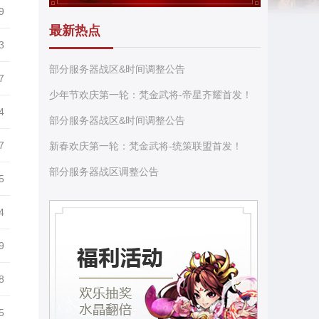
9
最新热点
3
部分服务器战区&时间调整公告
7
少年节欢庆第一轮：梵金武将-帝星齐耀首发！
4
部分服务器战区&时间调整公告
7
新春欢庆第一轮：梵金武将-统策联盟首发！
部分服务器战区调整公告
5
4
9
8
5