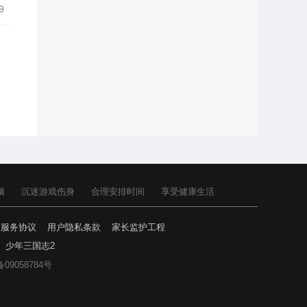
9
脑
沉迷游戏伤身
合理安排时间
享受健康生活
户服务协议
用户隐私条款
家长监护工程
少年三国志2
备09058784号