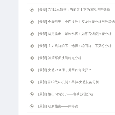
[最新]
7月版本简评：当前版本下的阵容培养选择
[最新]
全能战宠，全面提升！应龙技能分析与升星选
[最新]
稳定输出，爆炸伤害！如意吞烟猊技能分析
[最新]
主力兵符的不二选择！轮回符、不灭符分析
[最新]
神策军师技能特点分析
[最新]
女魃vs当康，升星如何抉择？
[最新]
影响战斗机制！旱神·女魃技能分析
[最新]
输出“永动机”——鲁班技能分析
[最新]
萌新指南——武将篇