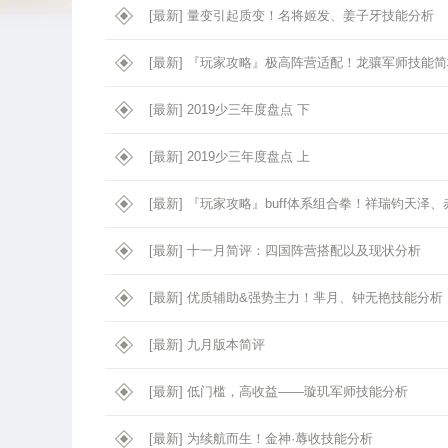
[最新]
量变引起质变！名将姬发、姜子牙技能分析
[最新]
『玩家攻略』极高阵营适配！龙骧军师技能简
[最新]
2019少三年度盘点 下
[最新]
2019少三年度盘点 上
[最新]
『玩家攻略』buff体系组合拳！祥瑞钧天泽
[最新]
十一月简评：四国阵营搭配以及现状分析
[最新]
优质辅助&强势主力！芈月、钟无艳技能分析
[最新]
九月版本简评
[最新]
低门槛，高收益——璇玑军师技能分析
[最新]
为续航而生！金神·蓐收技能分析