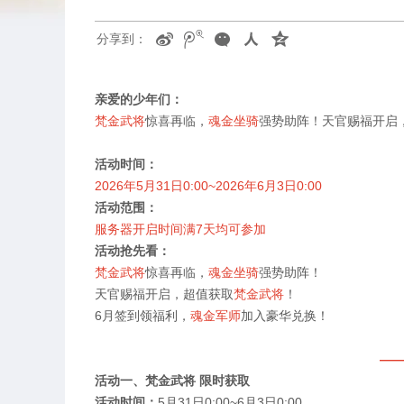
分享到：
亲爱的少年们：
梵金武将
惊喜再临，
魂金坐骑
强势助阵！天官赐福开启
活动时间：
2026
年
5
月
31
日
0:00~2026
年
6
月
3
日
0:00
活动范围：
服务器开启时间满
7
天均可参加
活动抢先看：
梵金武将
惊喜再临，
魂金坐骑
强势助阵！
天官赐福开启，超值获取
梵金武将
！
6
月签到领福利，
魂金军师
加入豪华兑换！
——
活动一、梵金武将 限时获取
活动时间：
5
月
31
日
0:00~6
月
3
日
0:00