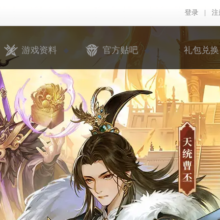
登录
|
注
游戏资料
官方贴吧
礼包兑换