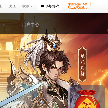
册
|
充值
|
收藏
收藏
游族游戏
用户中心