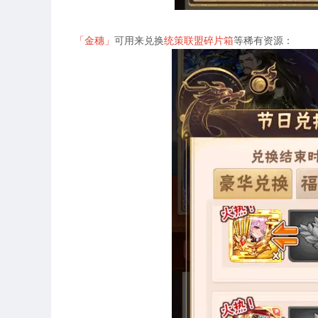
「金穗」
可用来兑换
统策联盟碎片箱
等稀有资源：