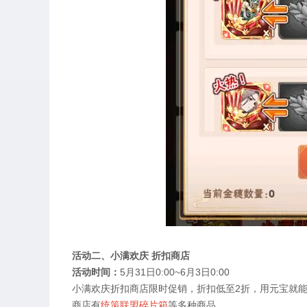
活动二、小满欢庆 折扣商店
活动时间：
5
月
31
日
0:00~6
月
3
日
0:00
小满欢庆折扣商店限时促销，折扣低至
2
折，用元宝就
商店有
统策联盟碎片箱
等多种商品。