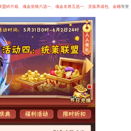
联盟碎片箱、魂金坐骑六选一、魂金名将五选一、灵炼养成包、金穗
等资