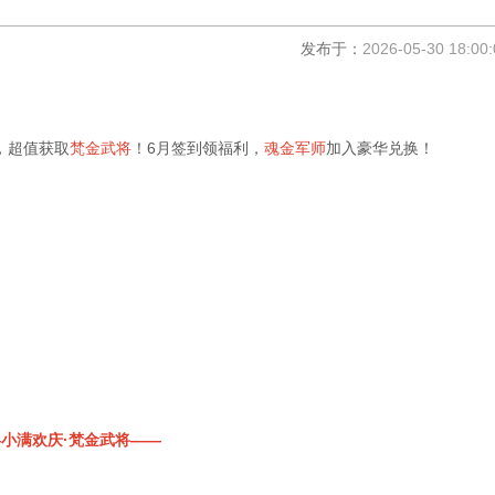
发布于：
2026-05-30 18:00:
，超值获取
梵金武将
！
6
月签到领福利，
魂金军师
加入豪华兑换！
小满欢庆·梵金武将——