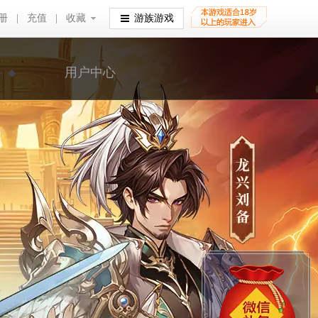
册
|
充值
|
收藏
收藏
游族游戏
用户中心