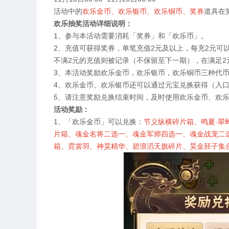
活动中的
欢乐金币、欢乐银币、欢乐铜币、奖券
道具在
欢乐抽奖活动详细说明：
1
、参与本活动需要消耗「奖券」和「欢乐币」。
2
、充值可获得奖券，单笔充值
2
元及以上，每充
2
元可
不满
2
元的充值则被记录（不保留至下一期），在满足
2
3
、本活动奖励欢乐金币，欢乐银币，欢乐铜币三种代
4
、欢乐金币、欢乐银币还可以通过元宝兑换获得（入口
5
、请注意奖励兑换结束时间，及时使用欢乐金币、欢
活动奖励：
1、
「欢乐金币」可以兑换：
节义纵横碎片箱、鸣夏·翠
片箱、魂金名将二选一、魂金军师四选一、魂金战宠二
箱、霓裳羽、神昊精华、碧浪滔天旗碎片、昊金胚子集