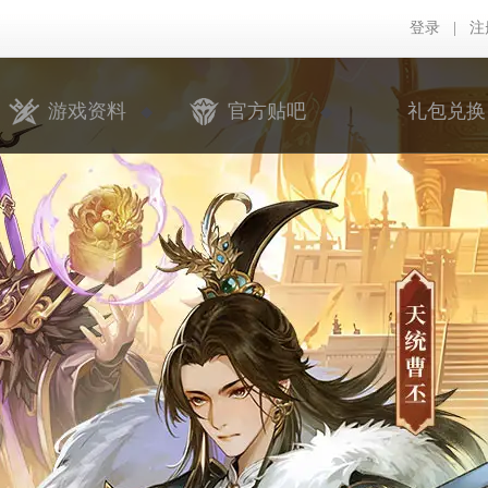
登录
|
注
游戏资料
官方贴吧
礼包兑换