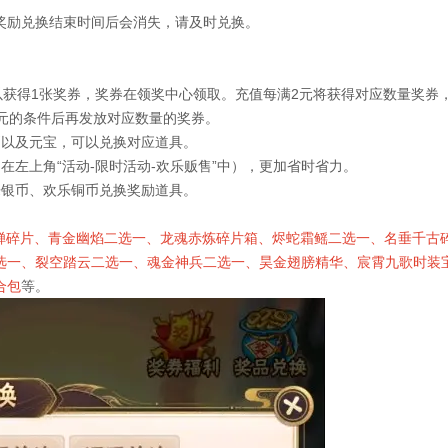
奖励兑换结束时间后会消失，请及时兑换。
以获得
1
张奖券，奖券在领奖中心领取。充值每满
2
元将获得对应数量奖券
元的条件后再发放对应数量的奖券。
币以及元宝，可以兑换对应道具。
在左上角“活动
-
限时活动
-
欢乐贩售”中），更加省时省力。
乐银币、欢乐铜币兑换奖励道具。
蝉碎片、青金幽焰二选一、龙魂赤炼碎片箱、烬蛇霜鳐二选一、名垂千古
选一、裂空踏云二选一、魂金神兵二选一、昊金翅膀精华、宸霄九歌时装
合包
等。