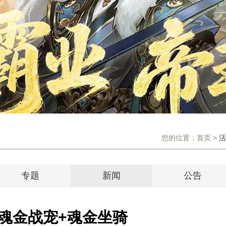
您的位置：
首页
>
活
专题
新闻
公告
 魂金战宠+魂金坐骑