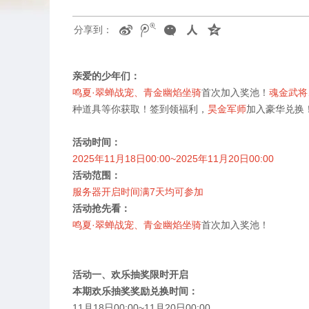
分享到：
亲爱的少年们：
鸣夏·翠蝉战宠、青金幽焰坐骑
首次加入奖池！
魂金武将
种道具等你获取！签到领福利，
昊金军师
加入豪华兑换
活动时间：
2025
年
11
月
18
日
00:00~2025
年
11
月
20
日
00:00
活动范围：
服务器开启时间满
7
天均可参加
活动抢先看：
鸣夏·翠蝉战宠、青金幽焰坐骑
首次加入奖池！
活动一、欢乐抽奖限时开启
本期欢乐抽奖奖励兑换时间：
11
月
18
日
00:00~11
月
20
日
00:00