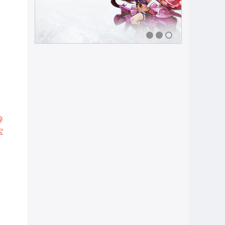
，
1
2
3
碎
宝