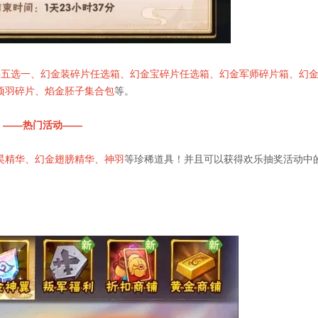
将五选一、幻金装碎片任选箱、幻金宝碎片任选箱、幻金军师碎片箱、幻
项羽碎片、焰金胚子集合包
等。
——热门活动——
昊精华、幻金翅膀精华、神羽
等珍稀道具！并且可以获得欢乐抽奖活动中