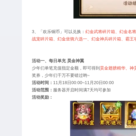
3、
「欢乐铜币」可以兑换：
幻金武将碎片箱、幻金名
战宠碎片箱、幻金坐骑六选一、幻金神兵碎片箱、霸王
活动一、每日单充 昊金神翼
少年们单笔充值指定金额，即可得到
昊金翅膀精华、神
奖券，少年们千万不要错过哟
~
活动时间：
11
月
18
日
00:00~11
月
20
日
00:00
活动范围：
服务器开启时间满
7
天均可参加
活动奖励：