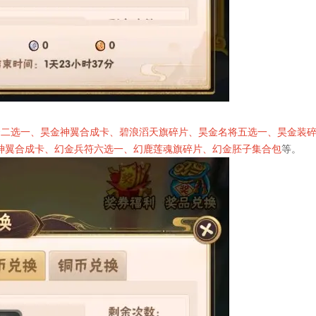
云二选一、昊金神翼合成卡、碧浪滔天旗碎片、昊金名将五选一、昊金装
神翼合成卡、幻金兵符六选一、幻鹿莲魂旗碎片、幻金胚子集合包
等。