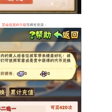
、昊金战宠碎片箱
等稀有资源：