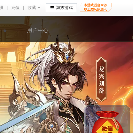
册
|
充值
|
收藏
收藏
游族游戏
用户中心