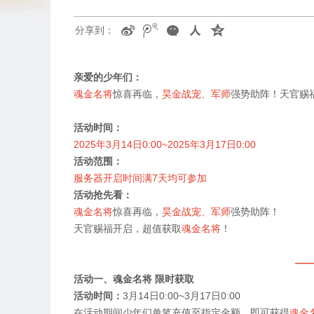
分享到：
亲爱的少年们：
魂金名将
惊喜再临，
昊金战宠、军师
强势助阵！天官赐
活动时间：
2025
年
3
月
14
日
0:00~2025
年
3
月
17
日
0:00
活动范围：
服务器开启时间满
7
天均可参加
活动抢先看：
魂金名将
惊喜再临，
昊金战宠、军师
强势助阵！
天官赐福开启，超值获取
魂金名将
！
——
活动一、魂金名将 限时获取
活动时间：
3
月
14
日
0:00~3
月
17
日
0:00
在活动期间少年们单笔充值至指定金额，即可获得
魂金