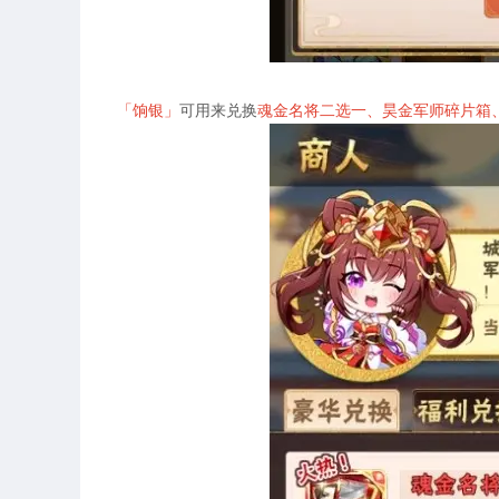
「饷银」
可用来兑换
魂金名将二选一、昊金军师碎片箱