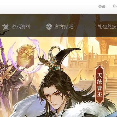
登录
|
注
游戏资料
官方贴吧
礼包兑换