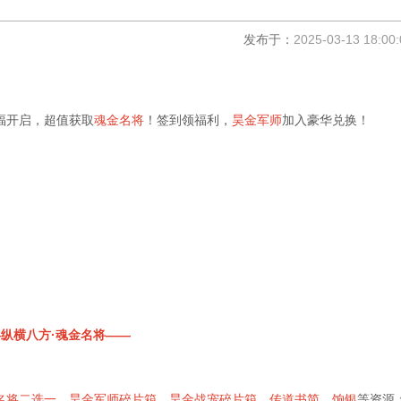
发布于：
2025-03-13 18:00:
福开启，超值获取
魂金名将
！签到领福利，
昊金军师
加入豪华兑换！
纵横八方·魂金名将——
名将二选一、昊金军师碎片箱、昊金战宠碎片箱、传道书简、饷银
等资源