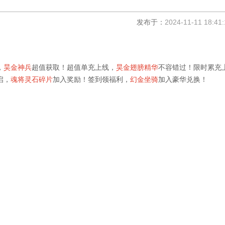
发布于：
2024-11-11 18:41:
，
昊金神兵
超值获取！超值单充上线，
昊金翅膀精华
不容错过！限时累充
启，
魂将灵石碎片
加入奖励！签到领福利，
幻金坐骑
加入豪华兑换！