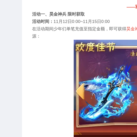
——
活动一、昊金神兵 限时获取
活动时间：
11
月
12
日
0:00~11
月
15
日
0:00
在活动期间少年们单笔充值至指定金额，即可获得
昊金
源：