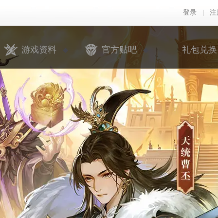
登录
|
注
游戏资料
官方贴吧
礼包兑换