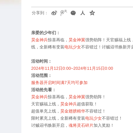
分享到：
亲爱的少年们：
昊金神兵
惊喜再临，
昊金神翼
强势助阵！天官赐福上线
线，全新稀有变装
电玩少女
不容错过！讨贼诏书焕新开
活动时间：
2024
年
11
月
12
日
0:00~2024
年
11
月
15
日
0:00
活动范围：
服务器开启时间满
7
天均可参加
活动抢先看：
昊金神兵
惊喜再临，
昊金神翼
强势助阵！
天官赐福上线，
昊金神兵
超值获取！
超值单充上线，
昊金翅膀精华
不容错过！
限时累充上线，全新稀有变装
电玩少女
不容错过！
讨贼诏书焕新开启，
魂将灵石碎片
加入奖励！