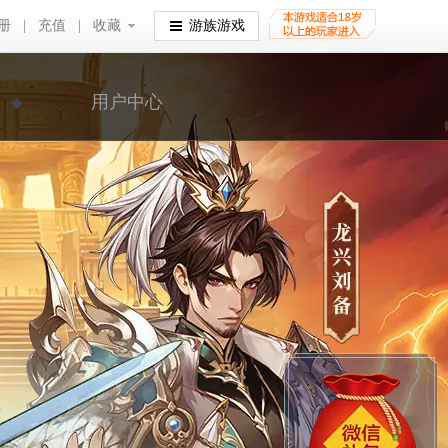
册
|
充值
|
收藏
收藏
游族游戏
用户中心