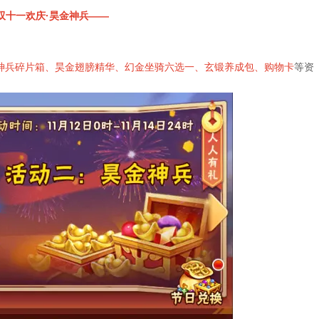
双十一欢庆·昊金神兵——
神兵碎片箱、昊金翅膀精华、幻金坐骑六选一、玄锻养成包、购物卡
等资