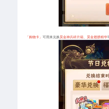
「购物卡」
可用来兑换
昊金神兵碎片箱、昊金翅膀精华