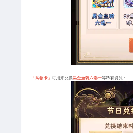
「购物卡」
可用来兑换
昊金坐骑六选一
等稀有资源：