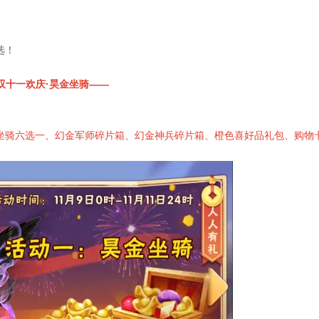
选！
双十一欢庆·昊金坐骑——
坐骑六选一、幻金军师碎片箱、幻金神兵碎片箱、橙色喜好品礼包、购物