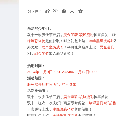
分享到：
亲爱的少年们：
双十一欢庆佳节开启，
昊金坐骑
-
凌峰流彩
惊喜首发！双
峰流彩坐骑
超值获取！时空礼包上架，
凌峰黑冥虎碎片
外奖励，
助力坐骑成长
！半月礼盒崭新上架，
昊金道具
利，
幻金坐骑
加入豪华兑换！
活动时间：
2024
年
11
月
9
日
0:00~2024
年
11
月
12
日
0:00
活动范围：
服务器开启时间满
7
天均可参加
活动抢先看：
双十一欢庆佳节开启，
昊金坐骑
-
凌峰流彩
惊喜首发！
双十一狂欢，欢庆折扣商店限时促销，
珍稀道具
1
折起
天官赐福上线，
凌峰流彩坐骑
超值获取！
时空礼包上架，
凌峰黑冥虎碎片
不容错过！