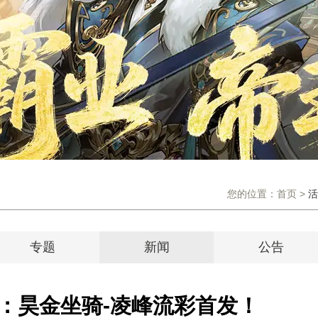
您的位置：
首页
>
活
专题
新闻
公告
：昊金坐骑-凌峰流彩首发！