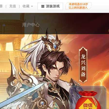
册
|
充值
|
收藏
收藏
游族游戏
用户中心