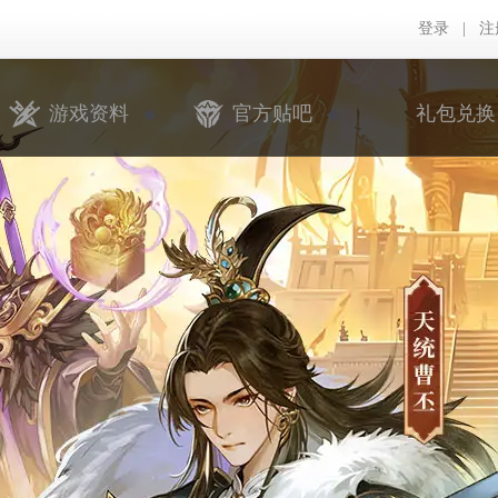
登录
|
注
游戏资料
官方贴吧
礼包兑换