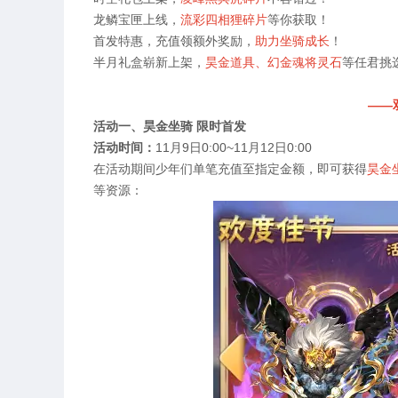
龙鳞宝匣上线，
流彩四相狸碎片
等你获取！
首发特惠，充值领额外奖励，
助力坐骑成长
！
半月礼盒崭新上架，
昊金道具、幻金魂将灵石
等任君挑
——
活动一、昊金坐骑 限时首发
活动时间：
11
月
9
日
0:00~11
月
12
日
0:00
在活动期间少年们单笔充值至指定金额，即可获得
昊金
等资源：