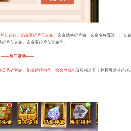
碎片任选箱、焰金宝碎片任选箱
、玄金武将碎片箱、玄金名将五选一、玄
装碎片任选箱、玄金宝碎片任选箱等。
——热门活动——
海灵秀碎片箱、焰金翅膀精华、熔火养成包
等珍稀道具！并且可以获得欢