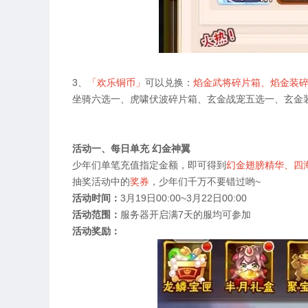
3、
「欢乐铜币」
可以兑换：
焰金武将碎片箱、焰金装
坐骑六选一、虎啸伏波碎片箱、玄金战宠五选一、玄金
活动一、每日单充 幻金神翼
少年们单笔充值指定金额，即可得到
幻金翅膀精华、四
抽奖活动中的
奖券
，少年们千万不要错过哟
~
活动时间：
3
月
19
日
00:00~3
月
22
日
00:00
活动范围：
服务器开启满
7
天的服均可参加
活动奖励：