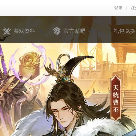
登录
|
注
游戏资料
官方贴吧
礼包兑换