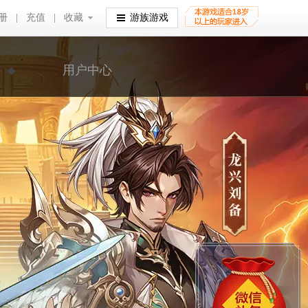
册
|
充值
|
收藏
收藏
游族游戏
用户中心