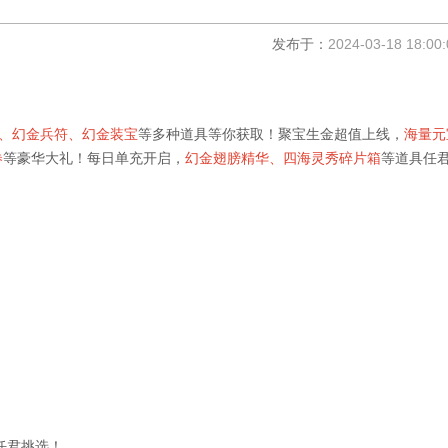
发布于：
2024-03-18 18:00:
、幻金兵符、幻金装宝
等多种道具等你获取！聚宝生金超值上线，
海量元
券
等豪华大礼！每日单充开启，
幻金翅膀精华、四海灵秀碎片箱
等道具任
任君挑选！