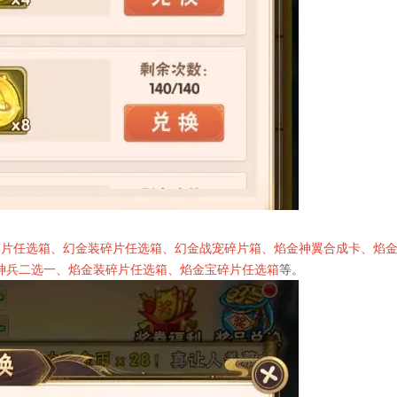
碎片任选箱、幻金装碎片任选箱、幻金战宠碎片箱、焰金神翼合成卡、焰
神兵二选一、焰金装碎片任选箱、焰金宝碎片任选箱
等。