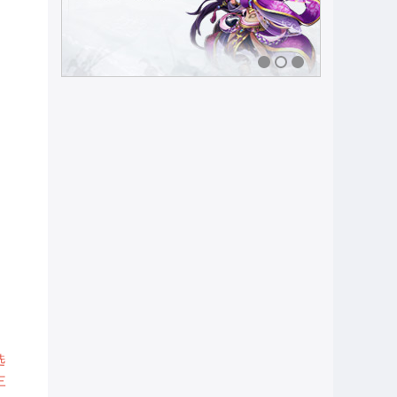
1
2
3
，
选
三