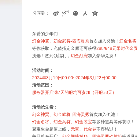
分享到：
亲爱的少年们：
幻金神翼、幻金武将
-
四海灵秀
首次加入奖池！
幻金名将
等你获取，充值指定金额还可获得
288/648
元限时代金
挑选！签到领福利，
幻金战宠
加入豪华兑换！
活动时间：
2024
年
3
月
19
日
00:00~2024
年
3
月
22
日
00:00
活动范围：
服务器开启满
7
天的服均可参加（开服≥
8
天）
活动抢先看：
幻金神翼、幻金武将
-
四海灵秀
首次加入奖池！
幻金名将、幻金兵符、幻金装宝
等多种道具等你获取！
聚宝生金超值上线，
元宝、代金券
不容错过！
每日单充开启，
幻金翅膀精华、四海灵秀碎片箱
等道具