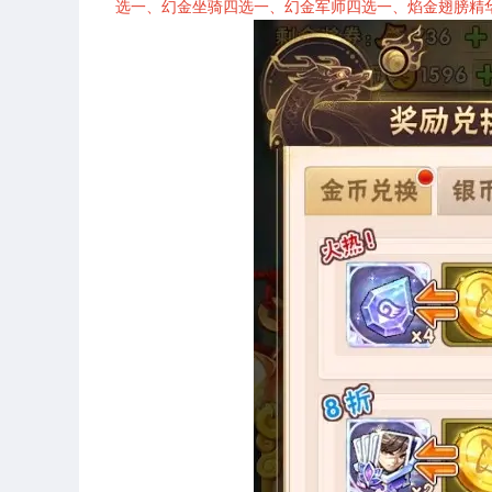
选一、幻金坐骑四选一、幻金军师四选一、焰金翅膀精