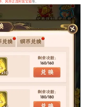
华、风华正茂时装宝箱
等。