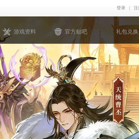
登录
|
注
游戏资料
官方贴吧
礼包兑换