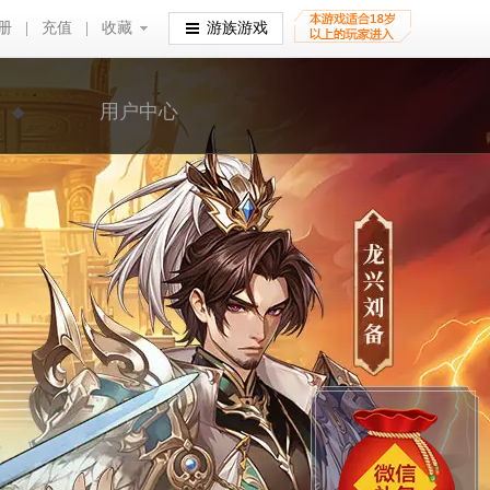
册
|
充值
|
收藏
收藏
游族游戏
用户中心