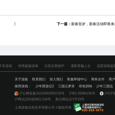
下一篇：
新春贺岁，新春活动即将来
不良游戏
拒绝盗版游戏
注意自我保护
谨防受骗上当
适度游戏益
关于游族
联系我们
加入我们
客服举报中心
商务合作
用
推荐游戏：
少年西游记2
三国云梦录
绯色回响
少年三国志
沪公网安备31010402000718号
沪B2-20090105号
沪ICP
沪网文[2024]3901-234号
新出网证(沪)字33号
上海游族信息技术有限公司 ©版权所有