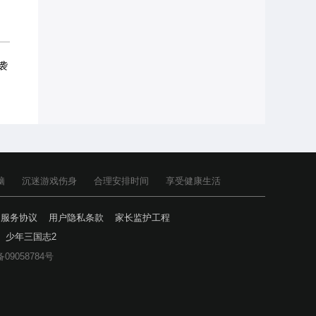
袭
脑
沉迷游戏伤身
合理安排时间
享受健康生活
户服务协议
用户隐私条款
家长监护工程
少年三国志2
备09058784号