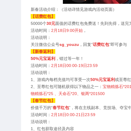
新春活动介绍：（活动详情见游戏内活动页面）
【话费红包】
50000个
30元
面值的话费红包免费送！先到先得，送完
活动时间：
2月18日9:00开始
，
活动说明：
关注微信公众号
sg_youzu
，回复“
话费红包
”即可参与
【新春返利】
50%元宝返利
，错过等一年！
活动时间：
2月18日00:00-19日23:59
活动说明：
1、游戏内每档充值均可享受一次
50%元宝返利
或至尊
2、至尊红包可随机获得以下物品之一：
宝物精炼石*201
物精炼石*25 、天命石*20、银两*201500
【春节红包】
价值千万的“
春节红包
”，将在主线副本、竞技场、夺宝
活动时间：
2月18日0:00-21日23:59
活动说明：
1、红包获取途径及内容