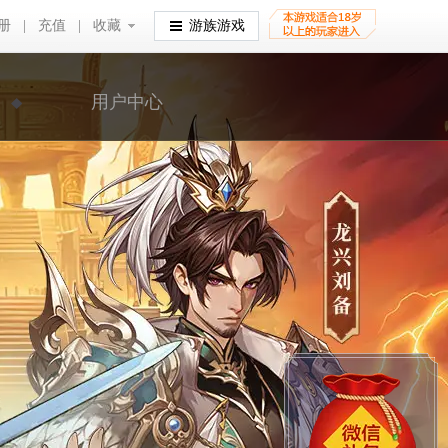
册
|
充值
|
收藏
收藏
游族游戏
用户中心