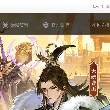
登录
|
注
游戏资料
官方贴吧
礼包兑换